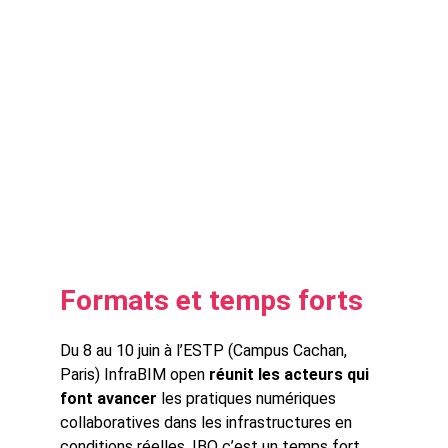
2 sessions
 orientées « Innovations 
R&D »
2 Plénières 
pour dresser un état de 
l’art mais aussi vous donner des 
perspectives
Démonstrations
 des partenaires
et de nombreuses occasions de 
networking sérieux et conviviaux
(avec notamment le 9 juin le diner de 
gala sur les bateaux mouches 
sponsorisé par BIMCON à ne pas 
manquer).
Formats et temps forts
Du 8 au 10 juin à l’ESTP (Campus Cachan, 
Paris) InfraBIM open 
réunit les acteurs qui 
font avancer
 les pratiques numériques 
collaboratives dans les infrastructures en 
conditions réelles. IBO c’est un temps fort 