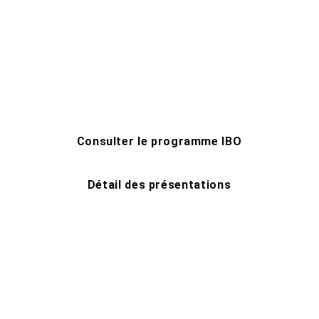
Consulter le programme IBO
Détail des présentations
Sessions pratiques : 8 juin 
IDS et ISO 
19650
; 9 juin 
openBIM Harmony for 
Infrastructures
 (sur inscription une 
fois votre billet pris).
24 retours d’expérience de 12 pays
complétés par des cas concrets des 
partenaires
.